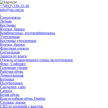
+7(812) 339-33-36
info@siz-opt.ru
.
Спецодежда
Летняя
Костюмы
Куртки, брюки
Комбинезоны, полукомбинезоны
Утепленная
Костюмы утепленные
Куртки, брюки
Флисовая одежда
Сигнальная
Защита от влаги
Одежда ограниченного срока эксплуатации
Флиc, Софтшел
Головные уборы
Рабочая обувь
Демисезонная
Ботинки
Полуботинки
Сандалии, сабо
Сапоги
Белая обувь
Влагостойкая обувь Dunlop
Стельки, носки
СИЗ от падений с высоты