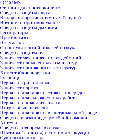
РОСОМЗ
Станции для протирки очков
Средства защиты слуха
Вкладыши противошумные (беруши)
Наушники противошумные
Средства защиты дыхания
Респираторы
Противогазы
Полумаски
С принудительной подачей воздуха
Средства защиты рук
Защита от механических воздействий
Защита от повышенных температур
Защита от пониженных температур
Химостойкие перчатки
Рукавицы
Перчатки трикотажные
Защита от порезов
Перчатки для защиты от жидких средств
Перчатки для высокоточных работ
Перчатки и краги из спилка
Нитриловые перчатки
Перчатки для защиты в экстримальной среде
Средства оказания доврачебной помощи
Аптечки
Средства для промывки глаз
Штативы (триподы) и системы эвакуации
Сушильные шкафы