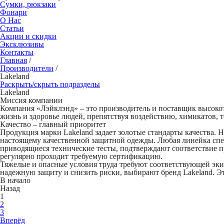
Сумки, рюкзаки
Фонари
О Нас
Статьи
Акции и скидки
Эксклюзивы
Контакты
Главная
/
Производители
/
Lakeland
Раскрыть/скрыть подразделы
Lakeland
Миссия компании
Компания «Лэйклэнд» – это производитель и поставщик высокот
жизнь и здоровье людей, препятствуя воздействию, химикатов, 
Качество – главный приоритет
Продукция марки Lakeland задает золотые стандарты качества. 
настоящему качественной защитной одежды. Любая линейка спе
приводящиеся технические тесты, подтверждают соответствие п
регулярно проходит требуемую сертификацию.
Тяжелые и опасные условия труда требуют соответствующей экип
надежную защиту и снизить риски, выбирают бренд Lakeland. Эт
В начало
Назад
1
2
3
Вперёд