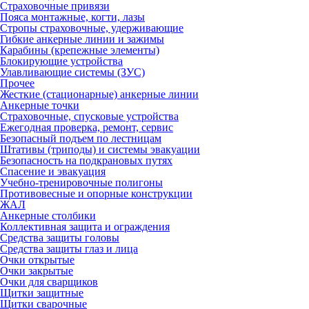
Страховочные привязи
Пояса монтажные, когти, лазы
Стропы страховочные, удерживающие
Гибкие анкерные линии и зажимы
Карабины (крепежные элементы)
Блокирующие устройства
Улавливающие системы (ЗУС)
Прочее
Жесткие (стационарные) анкерные линии
Анкерные точки
Страховочные, спусковые устройства
Ежегодная проверка, ремонт, сервис
Безопасный подъем по лестницам
Штативы (триподы) и системы эвакуации
Безопасность на подкрановых путях
Спасение и эвакуация
Учебно-тренировочные полигоны
Противовесные и опорные конструкции
ЖАЛ
Анкерные столбики
Коллективная защита и ограждения
Средства защиты головы
Средства защиты глаз и лица
Очки открытые
Очки закрытые
Очки для сварщиков
Щитки защитные
Щитки сварочные