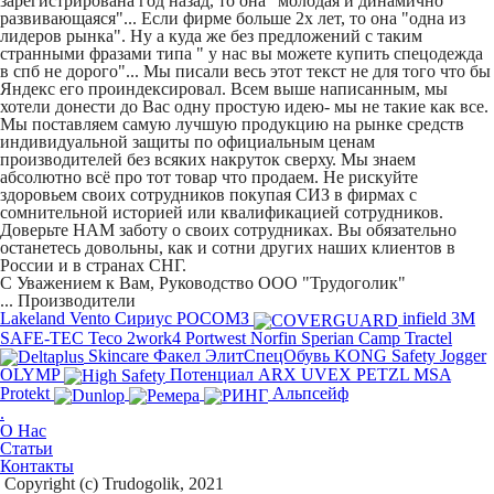
зарегистрирована год назад, то она "молодая и динамично
развивающаяся"... Если фирме больше 2х лет, то она "одна из
лидеров рынка". Ну а куда же без предложений с таким
странными фразами типа " у нас вы можете
купить спецодежда
в спб
не дорого"... Мы писали весь этот текст не для того что бы
Яндекс его проиндексировал. Всем выше написанным, мы
хотели донести до Вас одну простую идею- мы не такие как все.
Мы поставляем самую лучшую продукцию на рынке средств
индивидуальной защиты по официальным ценам
производителей без всяких накруток сверху. Мы знаем
абсолютно всё про тот товар что продаем. Не рискуйте
здоровьем своих сотрудников покупая СИЗ в фирмах с
сомнительной историей или квалификацией сотрудников.
Доверьте НАМ заботу о своих сотрудниках. Вы обязательно
останетесь довольны, как и сотни других наших клиентов в
России и в странах СНГ.
С Уважением к Вам, Руководство ООО "Трудоголик"
...
Производители
Lakeland
Vento
Сириус
РОСОМЗ
infield
3M
SAFE-TEC
Teco
2work4
Portwest
Norfin
Sperian
Camp
Tractel
Skincare
Факел
ЭлитСпецОбувь
KONG
Safety Jogger
OLYMP
Потенциал
ARX
UVEX
PETZL
MSA
Protekt
Альпсейф
.
О Нас
Статьи
Контакты
Copyright (c) Trudogolik, 2021