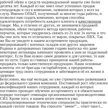
рабочей обуви и средств индивидуальной защиты уже более
десятка лет. Каждый из нас имел опыт успешных продаж
спецодежды и сиз в компаниях, названия которых у всех на
слуху. Именно ОПЫТ, полученный за многие годы работы, и
позволил нам создать компанию, которая способна
удовлетворить потребность каждого клиента в
качественном
товаре. Мы, в отличии от других, не занимаемся продажей
ватников, обуви гвоздевого метода крепления, рабочих
перчаток, которые умудрились связать из 2х или 3х ниток и что
бы они хоть чем то отличались от марли, покрытых ПВХ. Так
же Вы не увидите в нашем ассортименте продукции,
мигрировавшей с военных складов или других закромов
Родины и датированных такими годами выпуска что даже
некоторые антиквары начинают проявлять к ним не поддельный
интерес. Если Вам нужно самое дешевое и для галочки, то нам
не по пути. Один из главных принципов нашей работы-
продавать только качественную продукцию. Наши основные
клиенты это не бригады гастарбайтеров, а предприятия,
ценящие труд своих сотрудников и заботящиеся об их жизни и
здоровье.
Безусловно, мы ещё молодая, но уже стремительно развившаяся
до федерального уровня компания. Постоянный рост обусловлен
квалификацией наших сотрудников, каждый из которых
постоянно проходит обучение ассортименту и в обязательном
порядке посещает семинары организованные производителями
СИЗ. Кроме того, в нашем штате имеются узко
специализированные технические специалисты практически по
каждой группе товаров. Вы спросите "зачем?"... ответ прост...