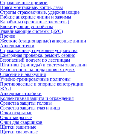
Страховочные привязи
Пояса монтажные, когти, лазы
Стропы страховочные, удерживающие
Гибкие анкерные линии и зажимы
Карабины (крепежные элементы)
Блокирующие устройства
Улавливающие системы (ЗУС)
Прочее
Жесткие (стационарные) анкерные линии
Анкерные точки
Страховочные, спусковые устройства
Ежегодная проверка, ремонт, сервис
Безопасный подъем по лестницам
Штативы (триподы) и системы эвакуации
Безопасность на подкрановых путях
Спасение и эвакуация
Учебно-тренировочные полигоны
Противовесные и опорные конструкции
ЖАЛ
Анкерные столбики
Коллективная защита и ограждения
Средства защиты головы
Средства защиты глаз и лица
Очки открытые
Очки закрытые
Очки для сварщиков
Щитки защитные
Щитки сварочные