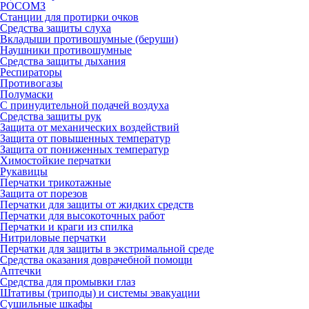
РОСОМЗ
Станции для протирки очков
Средства защиты слуха
Вкладыши противошумные (беруши)
Наушники противошумные
Средства защиты дыхания
Респираторы
Противогазы
Полумаски
С принудительной подачей воздуха
Средства защиты рук
Защита от механических воздействий
Защита от повышенных температур
Защита от пониженных температур
Химостойкие перчатки
Рукавицы
Перчатки трикотажные
Защита от порезов
Перчатки для защиты от жидких средств
Перчатки для высокоточных работ
Перчатки и краги из спилка
Нитриловые перчатки
Перчатки для защиты в экстримальной среде
Средства оказания доврачебной помощи
Аптечки
Средства для промывки глаз
Штативы (триподы) и системы эвакуации
Сушильные шкафы