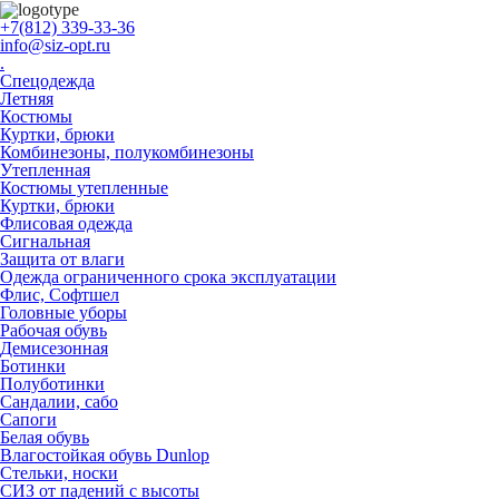
+7(812) 339-33-36
info@siz-opt.ru
.
Спецодежда
Летняя
Костюмы
Куртки, брюки
Комбинезоны, полукомбинезоны
Утепленная
Костюмы утепленные
Куртки, брюки
Флисовая одежда
Сигнальная
Защита от влаги
Одежда ограниченного срока эксплуатации
Флиc, Софтшел
Головные уборы
Рабочая обувь
Демисезонная
Ботинки
Полуботинки
Сандалии, сабо
Сапоги
Белая обувь
Влагостойкая обувь Dunlop
Стельки, носки
СИЗ от падений с высоты