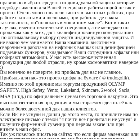
правильно выбрать средства индивидуальной защиты которые
подойдут именно для Вашей специфики работы порой не так и
просто. Очень много нюансов таится в высотных работах, при
работе с кислотами и щелочами, при работах где важна
тактильность, но"по локоть в машинном масле". Вот в таких
случаях, именно технический специалист, а не менеджер по
продажам как у всех, даст квалифицированную консультацию
по оптимальному выбору средств индивидуальной защиты. И
не важно чем занимается Ваша компания- высотными
сварочными работами на нефтяных вышках или дезинфекцией
подземных бункеров, укладывают Ваши сотрудники асфальт или
собирают автомобили. У нас есть высококачественная
продукция для любой отрасли, ну кроме космонавтики наверное
:)
Вы конечно не поверите, но прибыль для нас не главное.
Прибыль для нас- это просто цифра на бумаге ( ©
trudogolik).
Именно по этой причине мы торгуем продукцией OLYMP
SAFETY, High Safety, Vento, Lakeland, Skincare, 2work4, Sacla,
MSA (и т.д.) по официальным ценам без торговой накрутки. Это
высококачественная продукция и мы стараемся сделать её как
можно более доступной для наших клиентов.
Если Вы не уснули и дошли до этого места, то пришлите нам по
электронке письмо с темой "я почти всё прочитал и не уснул" и
получите фирменный сувенир при первом заказе или при
визите в наш офис.
Так уж повелось писать на сайтах что если фирма маленькая или