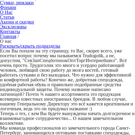
Сумки, рюкзаки
Фонари
О Нас
Статьи
Акции и скидки
Эксклюзивы
Контакты
Главная
/
О нас
Раскрыть/скрыть подразделы
Если Вы попали на эту страницу, то Вас, скорее всего, уже
посетил вопрос почему мы называемся Trudogolik, а не,
допустим, "СевЗапСпецботинокОптТоргИнтернейшнл". Всё
очень просто. Трудоголик это много и усердно работающий
человек, любящий свою работу до мозга костей, готовый
работать сутками и без выходных. Что нужно для эффективной
и комфортной работы? Конечно же, добротная спецодежда,
удобная рабочая обувь и правильно подобранные средства
индивидуальной защиты. Почему название написано
латиницей? Почти ¾ нашего ассортимента это продукция
всемирно известных иностранных брендов. В любом случае,
нашему Генеральному Директору это всё кажется креативным и
логичным, ведь это он придумал название :)
Теперь о тех, с кем Вы будете вынуждены начать долгосрочное и
взаимовыгодное сотрудничество... О нашем замечательном
коллективе.
Мы команда профессионалов из замечательного города Санкт-
Петербург, занимающихся оптовыми поставками спецодежды,