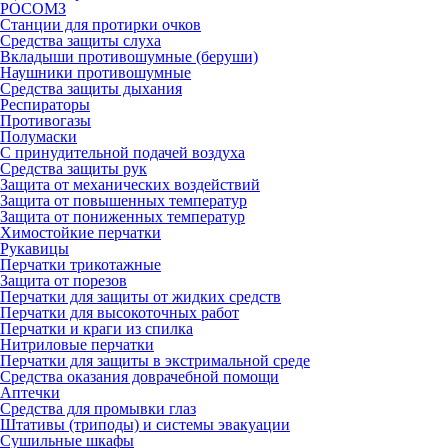
РОСОМЗ
Станции для протирки очков
Средства защиты слуха
Вкладыши противошумные (беруши)
Наушники противошумные
Средства защиты дыхания
Респираторы
Противогазы
Полумаски
С принудительной подачей воздуха
Средства защиты рук
Защита от механических воздействий
Защита от повышенных температур
Защита от пониженных температур
Химостойкие перчатки
Рукавицы
Перчатки трикотажные
Защита от порезов
Перчатки для защиты от жидких средств
Перчатки для высокоточных работ
Перчатки и краги из спилка
Нитриловые перчатки
Перчатки для защиты в экстримальной среде
Средства оказания доврачебной помощи
Аптечки
Средства для промывки глаз
Штативы (триподы) и системы эвакуации
Сушильные шкафы