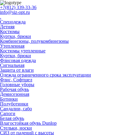
+7(812) 339-33-36
info@siz-opt.ru
.
Спецодежда
Летняя
Костюмы
Куртки, брюки
Комбинезоны, полукомбинезоны
Утепленная
Костюмы утепленные
Куртки, брюки
Флисовая одежда
Сигнальная
Защита от влаги
Одежда ограниченного срока эксплуатации
Флиc, Софтшел
Головные уборы
Рабочая обувь
Демисезонная
Ботинки
Полуботинки
Сандалии, сабо
Сапоги
Белая обувь
Влагостойкая обувь Dunlop
Стельки, носки
СИЗ от падений с высоты