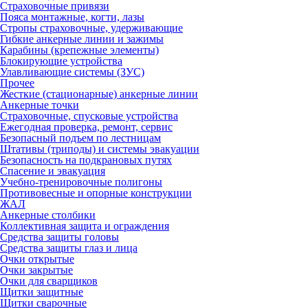
Страховочные привязи
Пояса монтажные, когти, лазы
Стропы страховочные, удерживающие
Гибкие анкерные линии и зажимы
Карабины (крепежные элементы)
Блокирующие устройства
Улавливающие системы (ЗУС)
Прочее
Жесткие (стационарные) анкерные линии
Анкерные точки
Страховочные, спусковые устройства
Ежегодная проверка, ремонт, сервис
Безопасный подъем по лестницам
Штативы (триподы) и системы эвакуации
Безопасность на подкрановых путях
Спасение и эвакуация
Учебно-тренировочные полигоны
Противовесные и опорные конструкции
ЖАЛ
Анкерные столбики
Коллективная защита и ограждения
Средства защиты головы
Средства защиты глаз и лица
Очки открытые
Очки закрытые
Очки для сварщиков
Щитки защитные
Щитки сварочные