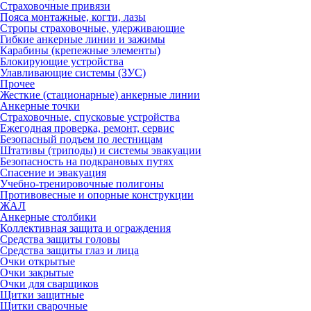
Страховочные привязи
Пояса монтажные, когти, лазы
Стропы страховочные, удерживающие
Гибкие анкерные линии и зажимы
Карабины (крепежные элементы)
Блокирующие устройства
Улавливающие системы (ЗУС)
Прочее
Жесткие (стационарные) анкерные линии
Анкерные точки
Страховочные, спусковые устройства
Ежегодная проверка, ремонт, сервис
Безопасный подъем по лестницам
Штативы (триподы) и системы эвакуации
Безопасность на подкрановых путях
Спасение и эвакуация
Учебно-тренировочные полигоны
Противовесные и опорные конструкции
ЖАЛ
Анкерные столбики
Коллективная защита и ограждения
Средства защиты головы
Средства защиты глаз и лица
Очки открытые
Очки закрытые
Очки для сварщиков
Щитки защитные
Щитки сварочные