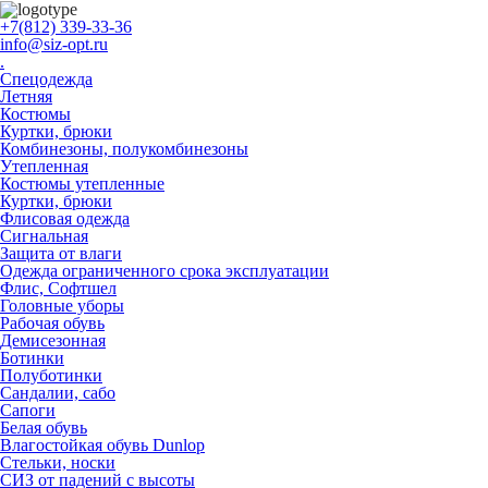
+7(812) 339-33-36
info@siz-opt.ru
.
Спецодежда
Летняя
Костюмы
Куртки, брюки
Комбинезоны, полукомбинезоны
Утепленная
Костюмы утепленные
Куртки, брюки
Флисовая одежда
Сигнальная
Защита от влаги
Одежда ограниченного срока эксплуатации
Флиc, Софтшел
Головные уборы
Рабочая обувь
Демисезонная
Ботинки
Полуботинки
Сандалии, сабо
Сапоги
Белая обувь
Влагостойкая обувь Dunlop
Стельки, носки
СИЗ от падений с высоты