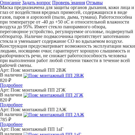
Описание
Задать вопрос
Проверь знания
Отзывы
Маска предназначена для защиты органов дыхания, кожи лица и
глаз от воздействия вредных примесей, содержащихся в виде
газов, паров и аэрозолей (пыли, дыма, тумана). Работоспособна
при температуре от -40 до +50 oC и относительной влажности
воздуха до 95%. Имеет стекло панорамного обзора,
переговорное устройство, регулируемое оголовье, подвернутый
обтюратор. Наличие подмасочника препятствует запотеванию
стекла и уменьшает содержание CO во вдыхаемом воздухе.
Конструкция предусматривает возможность эксплуатации маски
людьми, носящими очки; гарантирует хорошую слышимость и
разборчивость речи, не снижает работоспособность человека
при выполнении работ любой степени тяжести в течение всей
рабочей смены.
Арт:
Пояс монтажный ПП 2ВЖ
В наличии
820 ₽
Подробнее
Арт:
Пояс монтажный ПП 2ГЖ
В наличии
820 ₽
Подробнее
Арт:
Пояс монтажный ПП 2АЖ
В наличии
785 ₽
Подробнее
Арт:
Пояс монтажный ПП 1аГ
В наличии