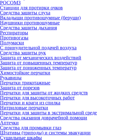
РОСОМЗ
Станции для протирки очков
Средства защиты слуха
Вкладыши противошумные (беруши)
Наушники противошумные
Средства защиты дыхания
Респираторы
Противогазы
Полумаски
С принудительной подачей воздуха
Средства защиты рук
Защита от механических воздействий
Защита от повышенных температур
Защита от пониженных температур
Химостойкие перчатки
Рукавицы
Перчатки трикотажные
Защита от порезов
Перчатки для защиты от жидких средств
Перчатки для высокоточных работ
Перчатки и краги из спилка
Нитриловые перчатки
Перчатки для защиты в экстримальной среде
Средства оказания доврачебной помощи
Аптечки
Средства для промывки глаз
Штативы (триподы) и системы эвакуации
Сушильные шкафы