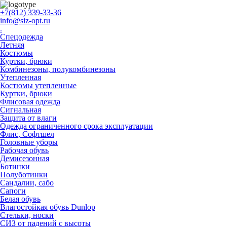
+7(812) 339-33-36
info@siz-opt.ru
.
Спецодежда
Летняя
Костюмы
Куртки, брюки
Комбинезоны, полукомбинезоны
Утепленная
Костюмы утепленные
Куртки, брюки
Флисовая одежда
Сигнальная
Защита от влаги
Одежда ограниченного срока эксплуатации
Флиc, Софтшел
Головные уборы
Рабочая обувь
Демисезонная
Ботинки
Полуботинки
Сандалии, сабо
Сапоги
Белая обувь
Влагостойкая обувь Dunlop
Стельки, носки
СИЗ от падений с высоты