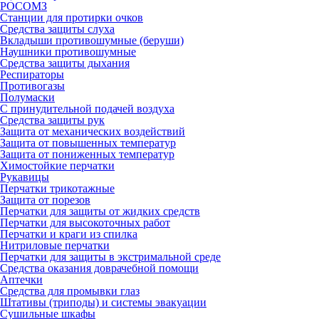
РОСОМЗ
Станции для протирки очков
Средства защиты слуха
Вкладыши противошумные (беруши)
Наушники противошумные
Средства защиты дыхания
Респираторы
Противогазы
Полумаски
С принудительной подачей воздуха
Средства защиты рук
Защита от механических воздействий
Защита от повышенных температур
Защита от пониженных температур
Химостойкие перчатки
Рукавицы
Перчатки трикотажные
Защита от порезов
Перчатки для защиты от жидких средств
Перчатки для высокоточных работ
Перчатки и краги из спилка
Нитриловые перчатки
Перчатки для защиты в экстримальной среде
Средства оказания доврачебной помощи
Аптечки
Средства для промывки глаз
Штативы (триподы) и системы эвакуации
Сушильные шкафы