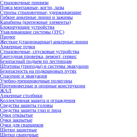
Страховочные привязи
Пояса монтажные, когти, лазы
Стропы страховочные, удерживающие
Гибкие анкерные линии и зажимы
Карабины (крепежные элементы)
Блокирующие устройства
Улавливающие системы (ЗУС)
Прочее
Жесткие (стационарные) анкерные линии
Анкерные точки
Страховочные, спусковые устройства
Ежегодная проверка, ремонт, сервис
Безопасный подъем по лестницам
Штативы (триподы) и системы эвакуации
Безопасность на подкрановых путях
Спасение и эвакуация
Учебно-тренировочные полигоны
Противовесные и опорные конструкции
ЖАЛ
Анкерные столбики
Коллективная защита и ограждения
Средства защиты головы
Средства защиты глаз и лица
Очки открытые
Очки закрытые
Очки для сварщиков
Щитки защитные
Щитки сварочные