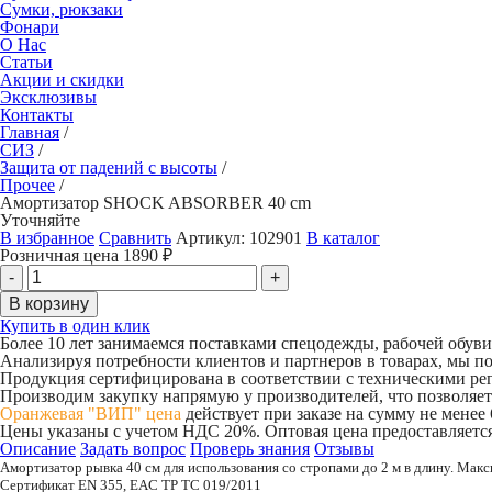
Сумки, рюкзаки
Фонари
О Нас
Статьи
Акции и скидки
Эксклюзивы
Контакты
Главная
/
СИЗ
/
Защита от падений с высоты
/
Прочее
/
Амортизатор SHOCK ABSORBER 40 cm
Уточняйте
В избранное
Сравнить
Артикул:
102901
В каталог
Розничная цена
1890
₽
Купить в один клик
Более 10 лет занимаемся поставками спецодежды, рабочей обув
Анализируя потребности клиентов и партнеров в товарах, мы п
Продукция сертифицирована в соответствии с техническими р
Производим закупку напрямую у производителей, что позволяет
Оранжевая "ВИП" цена
действует при заказе на сумму не менее
Цены указаны с учетом НДС 20%. Оптовая цена предоставляется
Описание
Задать вопрос
Проверь знания
Отзывы
Амортизатор рывка 40 см для использования со стропами до 2 м в длину. Макс
Сертификат EN 355, EAC ТР ТС 019/2011