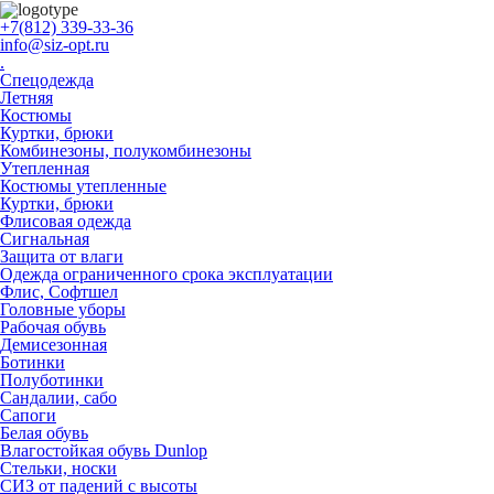
+7(812) 339-33-36
info@siz-opt.ru
.
Спецодежда
Летняя
Костюмы
Куртки, брюки
Комбинезоны, полукомбинезоны
Утепленная
Костюмы утепленные
Куртки, брюки
Флисовая одежда
Сигнальная
Защита от влаги
Одежда ограниченного срока эксплуатации
Флиc, Софтшел
Головные уборы
Рабочая обувь
Демисезонная
Ботинки
Полуботинки
Сандалии, сабо
Сапоги
Белая обувь
Влагостойкая обувь Dunlop
Стельки, носки
СИЗ от падений с высоты