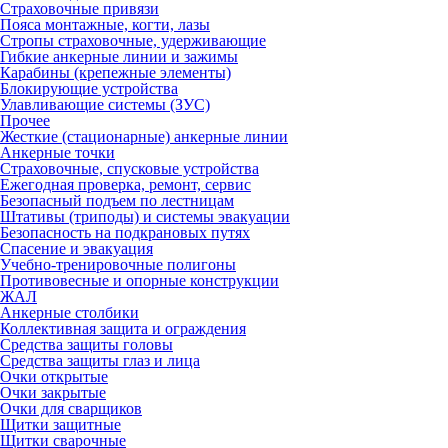
Страховочные привязи
Пояса монтажные, когти, лазы
Стропы страховочные, удерживающие
Гибкие анкерные линии и зажимы
Карабины (крепежные элементы)
Блокирующие устройства
Улавливающие системы (ЗУС)
Прочее
Жесткие (стационарные) анкерные линии
Анкерные точки
Страховочные, спусковые устройства
Ежегодная проверка, ремонт, сервис
Безопасный подъем по лестницам
Штативы (триподы) и системы эвакуации
Безопасность на подкрановых путях
Спасение и эвакуация
Учебно-тренировочные полигоны
Противовесные и опорные конструкции
ЖАЛ
Анкерные столбики
Коллективная защита и ограждения
Средства защиты головы
Средства защиты глаз и лица
Очки открытые
Очки закрытые
Очки для сварщиков
Щитки защитные
Щитки сварочные