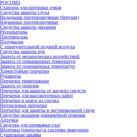
РОСОМЗ
Станции для протирки очков
Средства защиты слуха
Вкладыши противошумные (беруши)
Наушники противошумные
Средства защиты дыхания
Респираторы
Противогазы
Полумаски
С принудительной подачей воздуха
Средства защиты рук
Защита от механических воздействий
Защита от повышенных температур
Защита от пониженных температур
Химостойкие перчатки
Рукавицы
Перчатки трикотажные
Защита от порезов
Перчатки для защиты от жидких средств
Перчатки для высокоточных работ
Перчатки и краги из спилка
Нитриловые перчатки
Перчатки для защиты в экстримальной среде
Средства оказания доврачебной помощи
Аптечки
Средства для промывки глаз
Штативы (триподы) и системы эвакуации
Сушильные шкафы