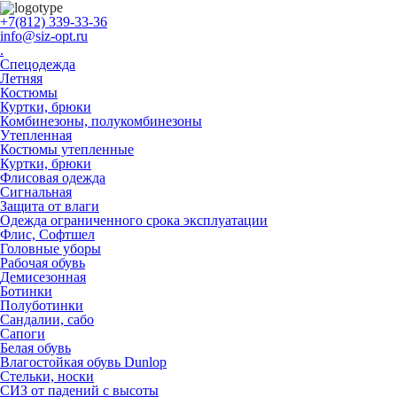
+7(812) 339-33-36
info@siz-opt.ru
.
Спецодежда
Летняя
Костюмы
Куртки, брюки
Комбинезоны, полукомбинезоны
Утепленная
Костюмы утепленные
Куртки, брюки
Флисовая одежда
Сигнальная
Защита от влаги
Одежда ограниченного срока эксплуатации
Флиc, Софтшел
Головные уборы
Рабочая обувь
Демисезонная
Ботинки
Полуботинки
Сандалии, сабо
Сапоги
Белая обувь
Влагостойкая обувь Dunlop
Стельки, носки
СИЗ от падений с высоты