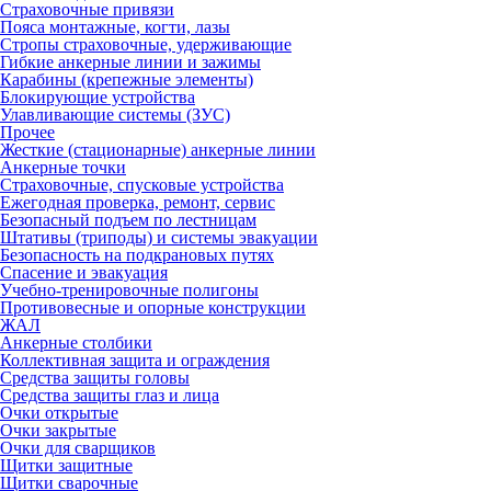
Страховочные привязи
Пояса монтажные, когти, лазы
Стропы страховочные, удерживающие
Гибкие анкерные линии и зажимы
Карабины (крепежные элементы)
Блокирующие устройства
Улавливающие системы (ЗУС)
Прочее
Жесткие (стационарные) анкерные линии
Анкерные точки
Страховочные, спусковые устройства
Ежегодная проверка, ремонт, сервис
Безопасный подъем по лестницам
Штативы (триподы) и системы эвакуации
Безопасность на подкрановых путях
Спасение и эвакуация
Учебно-тренировочные полигоны
Противовесные и опорные конструкции
ЖАЛ
Анкерные столбики
Коллективная защита и ограждения
Средства защиты головы
Средства защиты глаз и лица
Очки открытые
Очки закрытые
Очки для сварщиков
Щитки защитные
Щитки сварочные