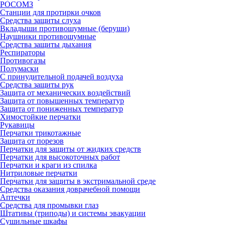
РОСОМЗ
Станции для протирки очков
Средства защиты слуха
Вкладыши противошумные (беруши)
Наушники противошумные
Средства защиты дыхания
Респираторы
Противогазы
Полумаски
С принудительной подачей воздуха
Средства защиты рук
Защита от механических воздействий
Защита от повышенных температур
Защита от пониженных температур
Химостойкие перчатки
Рукавицы
Перчатки трикотажные
Защита от порезов
Перчатки для защиты от жидких средств
Перчатки для высокоточных работ
Перчатки и краги из спилка
Нитриловые перчатки
Перчатки для защиты в экстримальной среде
Средства оказания доврачебной помощи
Аптечки
Средства для промывки глаз
Штативы (триподы) и системы эвакуации
Сушильные шкафы