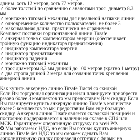
длины- хоть 12 метров, хоть 77 метров.
✓ более толстый по сравнению с аналогами трос- диаметр 8,3
мм
✓ монтажно-тяговый механизм для идеальной натяжки линии
✓ одновременное количество пользователей- не более 3
✓ максимальная длина- практически не ограничена
Комплект поставки горизонтальной линии Tirsafe
✓ анкерная точка с компенсатором энергии (обеспечивает
тройную функцию индикатора преднатяжения)
✓ индикатор компенсатора энергии
✓ индикатор преднатяжения
✓ индикатор падения
✓ монтажно-тяговый механизм
✓ трос диаметром 8,3 мм длиной до 100 метров (кратно 1 метру)
✓ два стропа длиной 2 метра для создания точек крепления
анкерной линии
Как купить анкерную линию Tirsafe Tractel со скидкой
Если Вы торгующая организация и/или планируете приобрести
разово более 3 комплектов то мы предоставим Вам скидку. Если
Вы планируете купить анкерную линию Tirsafe в количестве
более 5 комплектов то мы предоставим Вам еще большую
скидку. Анкерная линия Tirsafe является складской позицией и
постоянно поддерживается в наличии на складе в СПб или
МСК. Гарантируем оперативную отгрузку по всей РФ.
✪
Мы работаем с НДС, но если Вы готовы купить анкерную
линию Tirsafe без НДС то мы сможем сделать Вам
дополнительную скидку произведя отгрузку с фирмы на