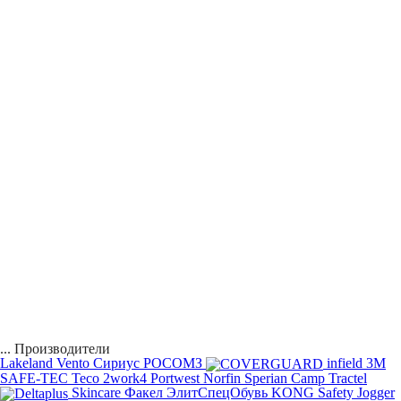
...
Производители
Lakeland
Vento
Сириус
РОСОМЗ
infield
3M
SAFE-TEC
Teco
2work4
Portwest
Norfin
Sperian
Camp
Tractel
Skincare
Факел
ЭлитСпецОбувь
KONG
Safety Jogger