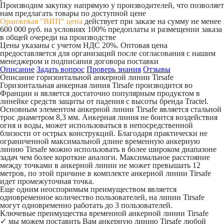
Производим закупку напрямую у производителей, что позволяет
нам предлагать товары по доступной цене
Оранжевая "ВИП" цена
действует при заказе на сумму не менее
600 000 руб. на условиях 100% предоплаты и размещении заказа
в общей очереди на производстве
Цены указаны с учетом НДС 20%. Оптовая цена
предоставляется для организаций после согласования с нашим
менеджером и подписания договора поставки
Описание
Задать вопрос
Проверь знания
Отзывы
Описание горизонтальной анкерной линии Tirsafe
Горизонтальная анкерная линия Tirsafe производится во
Франции и является достаточно популярным продуктом в
линейке средств защиты от падения с высоты бренда Tractel.
Основным элементом анкерной линии Tirsafe является стальной
трос диаметром 8,3 мм. Анкерная линия не боится воздействия
огня и воды, может использоваться в непосредственной
близости от острых конструкций. Благодаря практически не
ограниченной максимальной длине временную анкерную
линию Tirsafe можно использовать в более широком диапазоне
задач чем более короткие аналоги. Максимальное расстояние
между точками в анкерной линии не может превышать 12
метров, по этой причине в комплекте анкерной линии Tirsafe
идет промежуточная точка.
Еще одним неоспоримым преимуществом является
одновременное количество пользователей, на линии Tirsafe
могут одновременно работать до 3 пользователей.
Ключевые преимущества временной анкерной линии Tirsafe
✓ мы можем поставить Вам анкерную линию Tirsafe любой