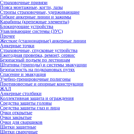
Страховочные привязи
Пояса монтажные, когти, лазы
Стропы страховочные, удерживающие
Гибкие анкерные линии и зажимы
Карабины (крепежные элементы)
Блокирующие устройства
Улавливающие системы (ЗУС)
Прочее
Жесткие (стационарные) анкерные линии
Анкерные точки
Страховочные, спусковые устройства
Ежегодная проверка, ремонт, сервис
Безопасный подъем по лестницам
Штативы (триподы) и системы эвакуации
Безопасность на подкрановых путях
Спасение и эвакуация
Учебно-тренировочные полигоны
Противовесные и опорные конструкции
ЖАЛ
Анкерные столбики
Коллективная защита и ограждения
Средства защиты головы
Средства защиты глаз и лица
Очки открытые
Очки закрытые
Очки для сварщиков
Щитки защитные
Щитки сварочные