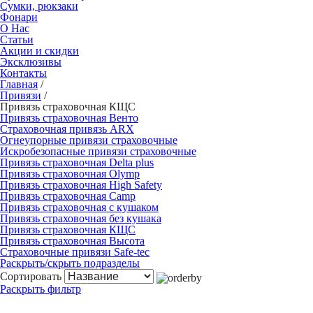
Сумки, рюкзаки
Фонари
О Нас
Статьи
Акции и скидки
Эксклюзивы
Контакты
Главная
/
Привязи
/
Привязь страховочная КЩС
Привязь страховочная Венто
Страховочная привязь ARX
Огнеупорные привязи страховочные
Искробезопасные привязи страховочные
Привязь страховочная Delta plus
Привязь страховочная Olymp
Привязь страховочная High Safety
Привязь страховочная Camp
Привязь страховочная с кушаком
Привязь страховочная без кушака
Привязь страховочная КЩС
Привязь страховочная Высота
Страховочные привязи Safe-tec
Раскрыть/скрыть подразделы
Сортировать
Раскрыть фильтр