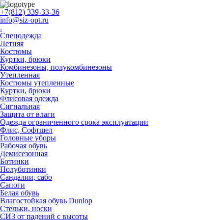
+7(812) 339-33-36
info@siz-opt.ru
.
Спецодежда
Летняя
Костюмы
Куртки, брюки
Комбинезоны, полукомбинезоны
Утепленная
Костюмы утепленные
Куртки, брюки
Флисовая одежда
Сигнальная
Защита от влаги
Одежда ограниченного срока эксплуатации
Флиc, Софтшел
Головные уборы
Рабочая обувь
Демисезонная
Ботинки
Полуботинки
Сандалии, сабо
Сапоги
Белая обувь
Влагостойкая обувь Dunlop
Стельки, носки
СИЗ от падений с высоты