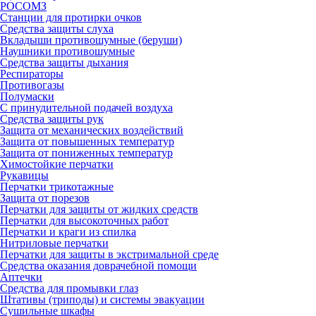
РОСОМЗ
Станции для протирки очков
Средства защиты слуха
Вкладыши противошумные (беруши)
Наушники противошумные
Средства защиты дыхания
Респираторы
Противогазы
Полумаски
С принудительной подачей воздуха
Средства защиты рук
Защита от механических воздействий
Защита от повышенных температур
Защита от пониженных температур
Химостойкие перчатки
Рукавицы
Перчатки трикотажные
Защита от порезов
Перчатки для защиты от жидких средств
Перчатки для высокоточных работ
Перчатки и краги из спилка
Нитриловые перчатки
Перчатки для защиты в экстримальной среде
Средства оказания доврачебной помощи
Аптечки
Средства для промывки глаз
Штативы (триподы) и системы эвакуации
Сушильные шкафы