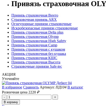
Привязь страховочная OL
Привязь страховочная Венто
Страховочная привязь ARX
Огнеупорные привязи страховочные
Искробезопасные привязи страховочные
Привязь страховочная Delta plus
Привязь страховочная Olymp
Привязь страховочная High Safety
Привязь страховочная Camp
Привязь страховочная с кушаком
Привязь страховочная без кушака
Привязь страховочная КЩС
Привязь страховочная Высота
Страховочные привязи Safe-tec
АКЦИЯ
Уточняйте
В избранное
Сравнить
Артикул:
ПД104
В каталог
Розничная цена
2220
₽