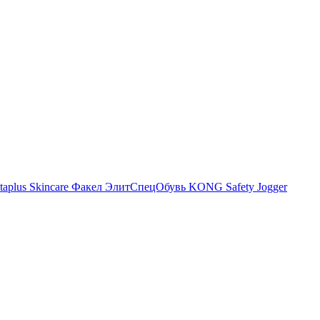
Skincare
Факел
ЭлитСпецОбувь
KONG
Safety Jogger