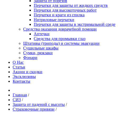
Защита от порезов
Перчатки для защиты от жидких средств
Перчатки для высокоточных работ
Перчатки и краги из спилка
Нитриловые перчатки
Перчатки для защиты в экстримальной среде
Средства оказания доврачебной помощи
Аптечки
Средства для промывки глаз
Штативы (триподы) и системы эвакуации
Сушильные шкафы
Сумки, рюкзаки
Фонари
О Нас
Статьи
Акции и скидки
Эксклюзивы
Контакты
Главная
/
СИЗ
/
Защита от падений с высоты
/
Страховочные привязи
/