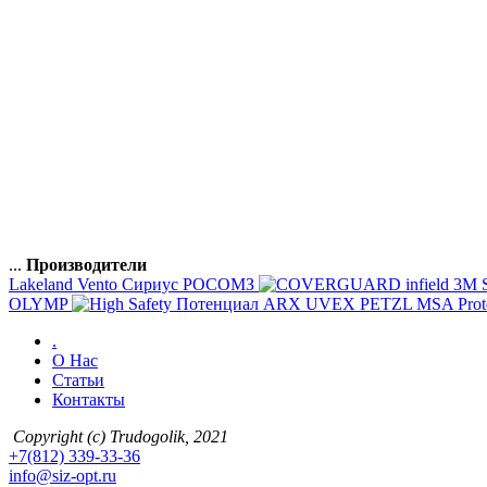
...
Производители
Lakeland
Vento
Сириус
РОСОМЗ
infield
3M
OLYMP
Потенциал
ARX
UVEX
PETZL
MSA
Prot
.
О Нас
Статьи
Контакты
Copyright (c) Trudogolik, 2021
+7(812) 339-33-36
info@siz-opt.ru