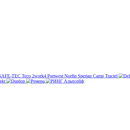
SAFE-TEC
Teco
2work4
Portwest
Norfin
Sperian
Camp
Tractel
ekt
Альпсейф