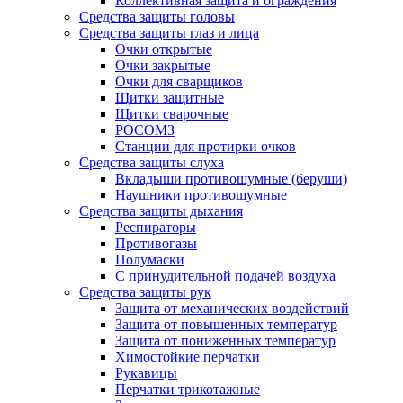
Коллективная защита и ограждения
Средства защиты головы
Средства защиты глаз и лица
Очки открытые
Очки закрытые
Очки для сварщиков
Щитки защитные
Щитки сварочные
РОСОМЗ
Станции для протирки очков
Средства защиты слуха
Вкладыши противошумные (беруши)
Наушники противошумные
Средства защиты дыхания
Респираторы
Противогазы
Полумаски
С принудительной подачей воздуха
Средства защиты рук
Защита от механических воздействий
Защита от повышенных температур
Защита от пониженных температур
Химостойкие перчатки
Рукавицы
Перчатки трикотажные