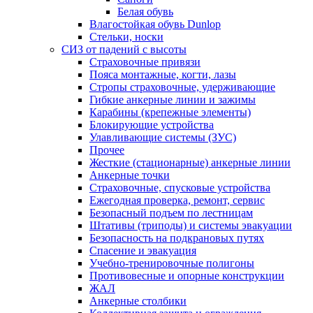
Белая обувь
Влагостойкая обувь Dunlop
Стельки, носки
СИЗ от падений с высоты
Страховочные привязи
Пояса монтажные, когти, лазы
Стропы страховочные, удерживающие
Гибкие анкерные линии и зажимы
Карабины (крепежные элементы)
Блокирующие устройства
Улавливающие системы (ЗУС)
Прочее
Жесткие (стационарные) анкерные линии
Анкерные точки
Страховочные, спусковые устройства
Ежегодная проверка, ремонт, сервис
Безопасный подъем по лестницам
Штативы (триподы) и системы эвакуации
Безопасность на подкрановых путях
Спасение и эвакуация
Учебно-тренировочные полигоны
Противовесные и опорные конструкции
ЖАЛ
Анкерные столбики